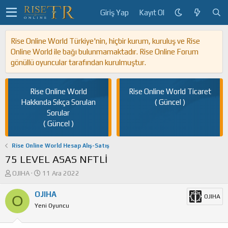
Giriş Yap
Kayıt Ol
Rise Online World Türkiye'nin, hiçbir kurum, kuruluş ve Rise
Online World ile bağı bulunmamaktadır. Rise Online Forum
gönüllü oyuncular tarafından kurulmuştur.
Rise Online World
Rise Online World Ticaret
Hakkında Sıkça Sorulan
( Güncel )
Sorular
( Güncel )
Rise Online World Hesap Alış-Satış
75 LEVEL ASAS NFTLİ
K
B
OJIHA
11 Ara 2022
o
a
n
ş
OJIHA
O
OJIHA
u
l
Yeni Oyuncu
y
a
u
n
b
g