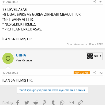
11 Ara 2022
#1
a
ı
ş
ç
75 LEVEL ASAS
l
t
+8 DUAL SPİKE VE GÖREV ZIRHLARI MEVCUTTUR.
a
a
*NFT BANA AİTTİR.
t
r
* NCS GEREKTİRMEZ.
a
i
* PROTEAN ERKEK ASAS.
n
h
i
İLAN SATILMIŞTIR.
Son düzenleme:
12 Ara 2022
OJIHA
O
OJIHA
Yeni Oyuncu
12 Ara 2022
#2
Konu Sahibi
İLAN SATILMIŞTIR .
Yanıt için giriş yapmanız veya üye olmanız gerekir.
Facebook
Twitter
Reddit
Pinterest
Tumblr
WhatsApp
E-posta
Link
Paylaş: