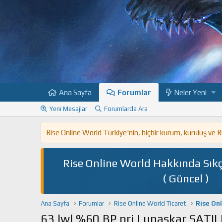
Ana Sayfa
Forumlar
Neler Yeni
Yeni Mesajlar
Forumlarda Ara
Rise Online World Türkiye'nin, hiçbir kurum, kuruluş ve
Rise Online World Hakkında Sıkç
( Güncel )
Ana Sayfa
Forumlar
Rise Online World Ticaret
Rise On
63 lwl %60 BP pri Lunaskar SATIL