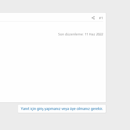
#1
Son düzenleme:
11 Haz 2022
Yanıt için giriş yapmanız veya üye olmanız gerekir.